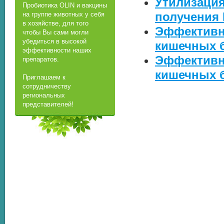
Утилизация
Пробиотика OLIN и вакцины
получения
на группе животных у себя
в хозяйстве, для того
Эффективн
чтобы Вы сами могли
убедиться в высокой
кишечных 
эффективности наших
Эффективн
препаратов.
кишечных 
Приглашаем к
сотрудничеству
региональных
представителей!