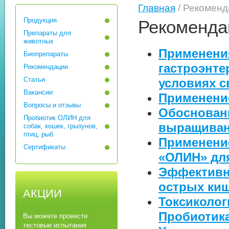
Главная
/ Рекоменд
Продукция
Рекоменда
Препараты для
животных
Применени
Биопрепараты
гастроэнте
Рекомендации
Статьи
условиях 
Вакансии
Применени
Вопросы и отзывы
Обоснован
Пробиотик ОЛИН для
выращиван
собак, кошек, грызунов,
птиц, рыб
Применени
Сертификаты
«ОЛИН» дл
Эффективн
острых ки
АКЦИИ
Токсиколог
Пробиотик
Вы можете провести
тестовые испытания