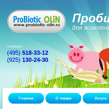
телефоны:
(495)
518-33-12
(925)
130-24-30
Главная
О товаре
Услуги